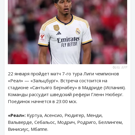
Фото: AFP
22 января пройдет матч 7-го тура Лиги чемпионов
«Реал» — «Зальцбург». Встреча состоится на
стадионе «Сантьяго Бернабеу» в Мадриде (Испания).
Команды рассудит шведский рефери Гленн Нюберг.
Поединок начнется в 23:00 мск.
«Реал»:
Куртуа, Асенсио, Рюдигер, Менди,
Вальверде, Себальос, Модрич, Родриго, Беллингем,
Винисиус, Мбаппе.