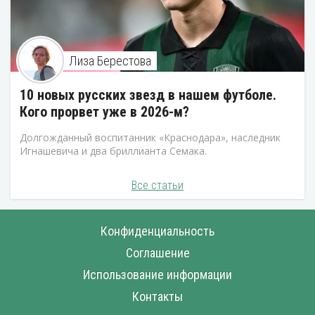
Лиза Берестова
10 новых русских звезд в нашем футболе.
Кого прорвет уже в 2026-м?
Долгожданный воспитанник «Краснодара», наследник
Игнашевича и два бриллианта Семака.
Все статьи
Конфиденциальность
Соглашение
Использование информации
Контакты