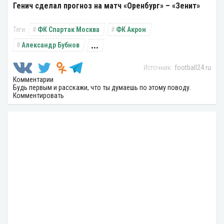
Генич сделал прогноз на матч «Оренбург» – «Зенит»
ФК Спартак Москва
ФК Акрон
...
Александр Бубнов
football24.ru
Комментарии
Будь первым и расскажи, что ты думаешь по этому поводу.
Комментировать