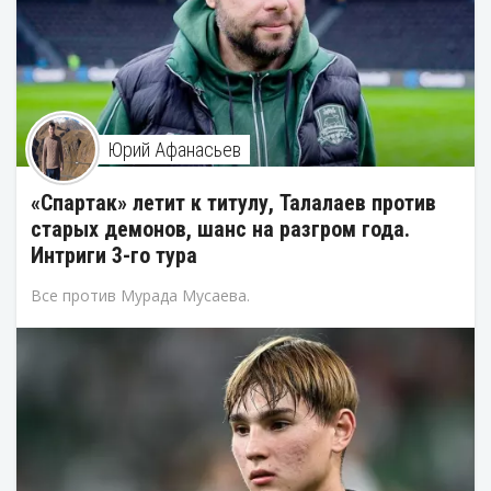
Юрий Афанасьев
«Спартак» летит к титулу, Талалаев против
старых демонов, шанс на разгром года.
Интриги 3-го тура
Все против Мурада Мусаева.