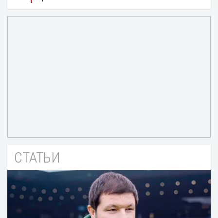
СТАТЬИ