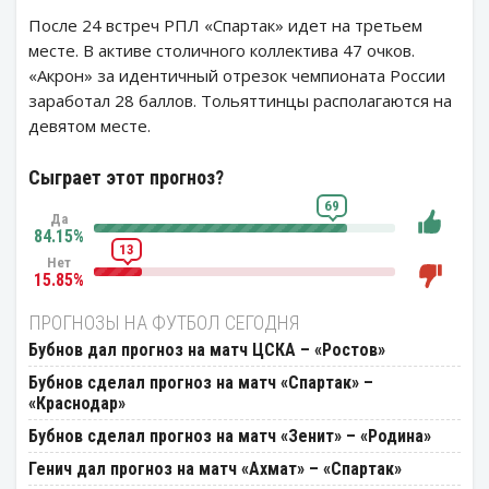
После 24 встреч РПЛ «Спартак» идет на третьем
месте. В активе столичного коллектива 47 очков.
«Акрон» за идентичный отрезок чемпионата России
заработал 28 баллов. Тольяттинцы располагаются на
девятом месте.
Сыграет этот прогноз?
69
Да
84.15%
13
Нет
15.85%
ПРОГНОЗЫ НА ФУТБОЛ СЕГОДНЯ
Бубнов дал прогноз на матч ЦСКА – «Ростов»
Бубнов сделал прогноз на матч «Спартак» –
«Краснодар»
Бубнов сделал прогноз на матч «Зенит» – «Родина»
Генич дал прогноз на матч «Ахмат» – «Спартак»