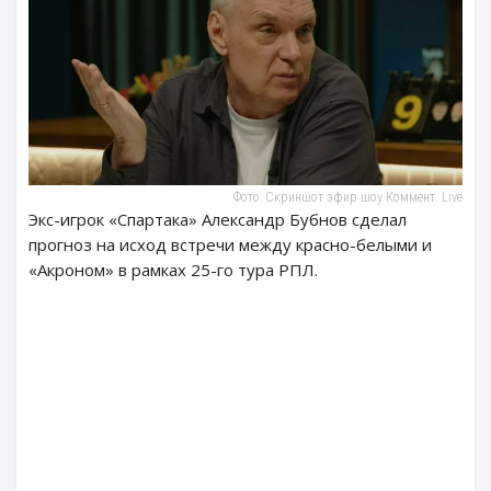
Фото: Скриншот эфир шоу Коммент. Live
Экс-игрок «Спартака» Александр Бубнов сделал
прогноз на исход встречи между красно-белыми и
«Акроном» в рамках 25-го тура РПЛ.