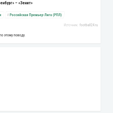
енбург» – «Зенит»
и
Российская Премьер-Лига (РПЛ)
football24.ru
по этому поводу.