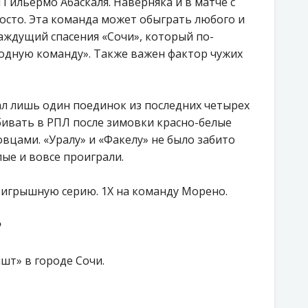
ильермо Абаскаля. Наверняка и в матче с
осто. Эта команда может обыграть любого и
жаждущий спасения «Сочи», который по-
родную команду». Также важен фактор чужих
ал лишь один поединок из последних четырех
бивать в РПЛ после зимовки красно-белые
овцами. «Уралу» и «Факелу» не было забито
ые и вовсе проиграли.
оигрышную серию. 1X на команду Морено.
?
шт» в городе Сочи.