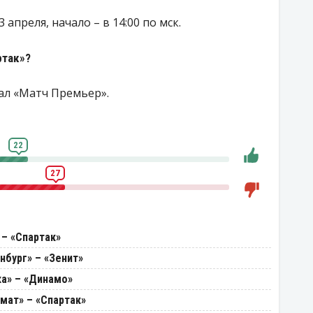
апреля, начало – в 14:00 по мск.
ртак»?
ал «Матч Премьер».
22
27
 – «Спартак»
нбург» – «Зенит»
ка» – «Динамо»
мат» – «Спартак»