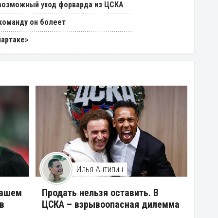
возможный уход форварда из ЦСКА
 команду он болеет
партаке»
Илья Антипин
нашем
Продать нельзя оставить. В
в
ЦСКА – взрывоопасная дилемма