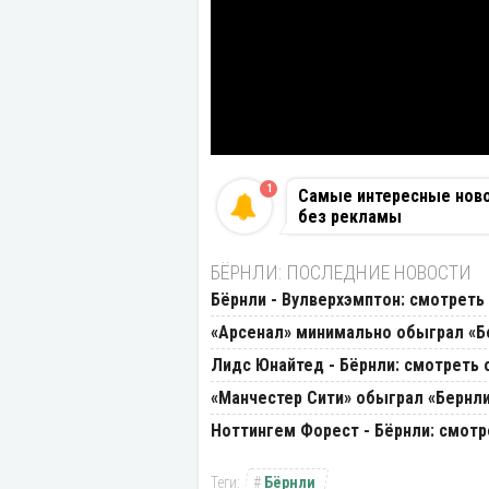
1
Самые интересные новос
без рекламы
БЁРНЛИ: ПОСЛЕДНИЕ НОВОСТИ
Бёрнли - Вулверхэмптон: смотреть 
«Арсенал» минимально обыграл «Б
Лидс Юнайтед - Бёрнли: смотреть о
«Манчестер Сити» обыграл «Бернли
Ноттингем Форест - Бёрнли: смотре
Бёрнли