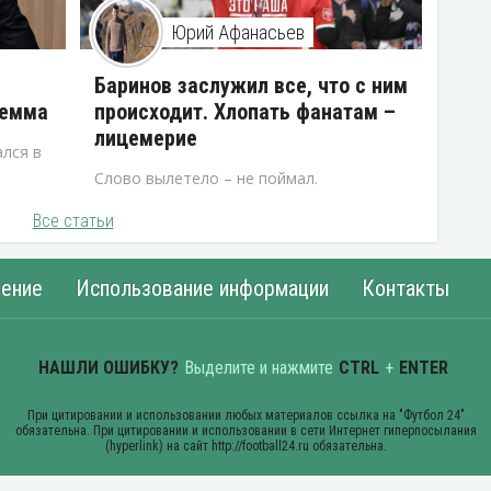
Юрий Афанасьев
В
Баринов заслужил все, что с ним
лемма
происходит. Хлопать фанатам –
лицемерие
лся в
Слово вылетело – не поймал.
Все статьи
ение
Использование информации
Контакты