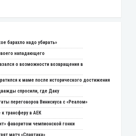
кое барахло надо убирать»
 своего нападающего
азался о возможности возвращения в
ратился к маме после исторического достижения
дважды спросили, где Даку
таты переговоров Винисиуса с «Реалом»
 к трансферу в АЕК
нит» фаворитом чемпионской гонки
трят матч «Спартака»