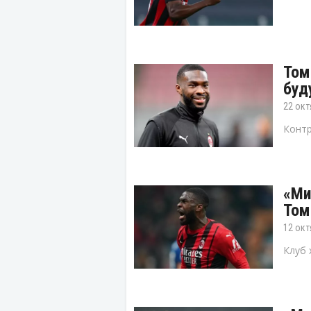
Том
буд
22 окт
Контр
«Ми
Том
12 окт
Клуб 