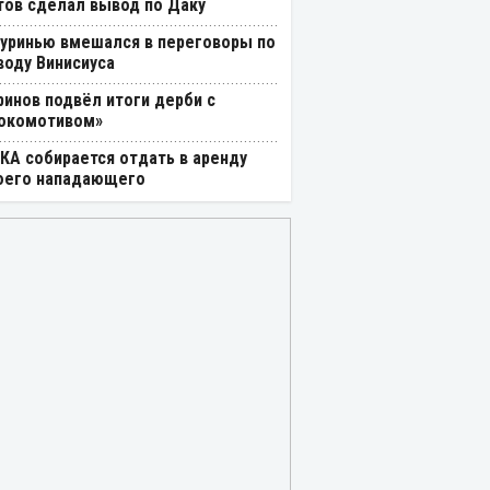
тов сделал вывод по Даку
уринью вмешался в переговоры по
воду Винисиуса
ринов подвёл итоги дерби с
окомотивом»
КА собирается отдать в аренду
оего нападающего