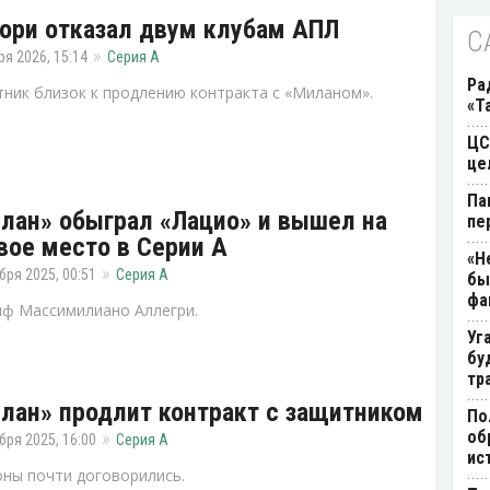
ори отказал двум клубам АПЛ
С
ря 2026, 15:14
Серия А
Ра
ник близок к продлению контракта с «Миланом».
«Т
ЦС
це
Па
лан» обыграл «Лацио» и вышел на
пе
вое место в Серии А
«Н
бря 2025, 00:51
Серия А
бы
фа
ф Массимилиано Аллегри.
Уг
бу
тр
лан» продлит контракт с защитником
По
об
бря 2025, 16:00
Серия А
ис
ны почти договорились.