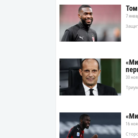
Том
7 янва
Защит
«Ми
пер
30 ноя
Триум
«Ми
16 ноя
Сторо