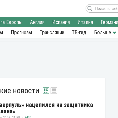
га Европы
Англия
Испания
Италия
Герман
ры
Прогнозы
Трансляции
ТВ-гид
жие новости
верпуль» нацелился на защитника
лана»
я 2026, 21:58
АПЛ