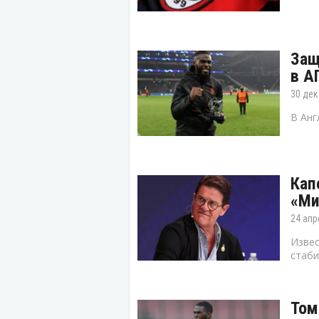
Защ
в А
30 дек
В Анг
Кап
«Ми
24 апр
Извес
стаби
Том