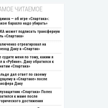
АМОЕ ЧИТАЕМОЕ
димов — об игре «Спартака»:
акое барахло надо убирать»
КА может подписать трансферную
ль «Спартака»
влюченко отреагировал на
реход Даку в «Спартак»
е судите меня по тому, каким я
л в «Рубине». Даку обратился к
натам «Спартака»
альде дал ответ по своему
дущему в «Спартаке» после
ансфера Даку
лузащитник «Спартака» Полех
ратился к маме после
торического достижения