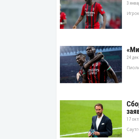
3 янва
Игрок
«Ми
24 дек
Пиоли
Сбо
зая
17 окт
Саутг