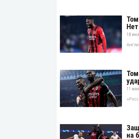
Том
Нет
18 июл
Англи
Том
уда
11 мая
«Росс
Защ
на 