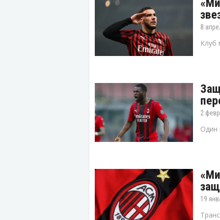
«Ми
зве
8 апре
Клуб 
Защ
пер
2 февр
Один 
«Ми
защ
19 янв
Транс