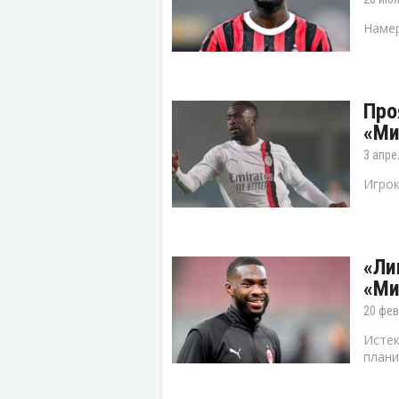
Намер
Про
«Ми
3 апре
Игрок
«Ли
«Ми
20 фев
Истек
плани