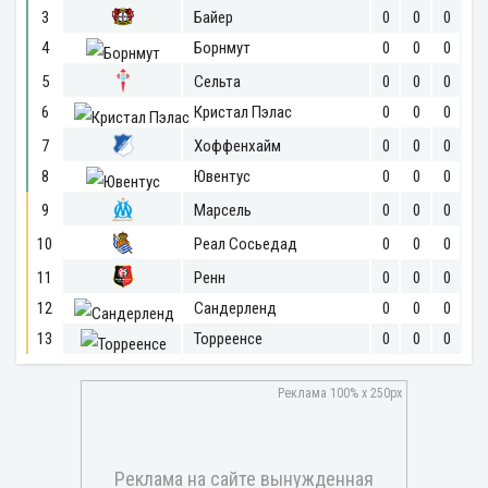
3
Байер
0
0
0
4
Борнмут
0
0
0
5
Сельта
0
0
0
6
Кристал Пэлас
0
0
0
7
Хоффенхайм
0
0
0
8
Ювентус
0
0
0
9
Марсель
0
0
0
10
Реал Сосьедад
0
0
0
11
Ренн
0
0
0
12
Сандерленд
0
0
0
13
Торреенсе
0
0
0