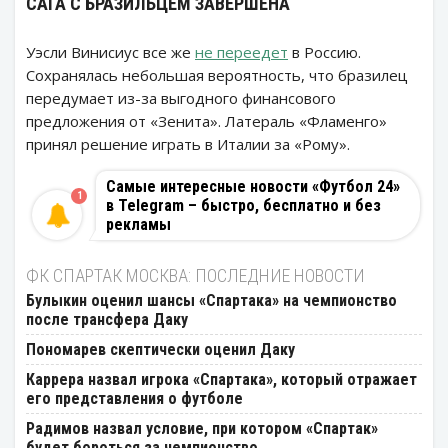
САГА С БРАЗИЛЬЦЕМ ЗАВЕРШЕНА
Уэсли Винисиус все же
не переедет
в Россию.
Сохранялась небольшая вероятность, что бразилец
передумает из-за выгодного финансового
предложения от «Зенита». Латераль «Фламенго»
принял решение играть в Италии за «Рому».
Самые интересные новости «Футбол 24»
1
в Telegram – быстро, бесплатно и без
рекламы
ФК СПАРТАК МОСКВА: ПОСЛЕДНИЕ НОВОСТИ
Булыкин оценил шансы «Спартака» на чемпионство
после трансфера Даку
Пономарев скептически оценил Даку
Каррера назвал игрока «Спартака», который отражает
его представления о футболе
Радимов назвал условие, при котором «Спартак»
будет бороться за чемпионство