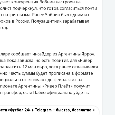
пугает конкуренция. Зобнин настроен на
олист подчеркнул, что готов согласиться почти
го патриотизма. Ранее Зобнин был одним из
оков в России. Полузащитник зарабатывал
год.
олари сообщает инсайдер из Аргентины Ярроч.
елка пока зависла, но есть позитив для «Ривер
 заплатить 12 млн евро, хотя ранее отказывался
ожно, часть суммы будет прописана в формате
специально оттягивают до февраля из-за
мпионате Аргентины. «Ривер Плейт» получит
 трансфер, если Пабло официально уйдет в
ти «Футбол 24» в Telegram – быстро, бесплатно и