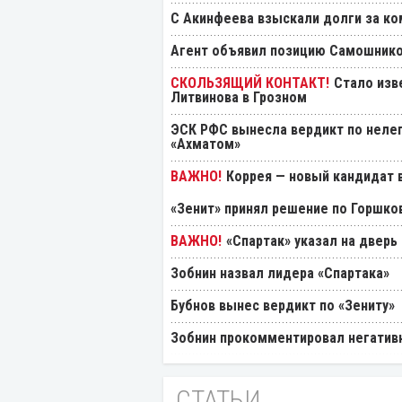
С Акинфеева взыскали долги за ко
Агент объявил позицию Самошнико
Стало изв
Литвинова в Грозном
ЭСК РФС вынесла вердикт по нелеп
«Ахматом»
Коррея — новый кандидат в
«Зенит» принял решение по Горшко
«Спартак» указал на дверь
Зобнин назвал лидера «Спартака»
Бубнов вынес вердикт по «Зениту»
Зобнин прокомментировал негативн
СТАТЬИ