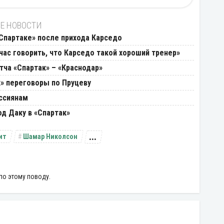
Е НОВОСТИ
«Спартаке» после прихода Карседо
час говорить, что Карседо такой хороший тренер»
ча «Спартак» – «Краснодар»
к» переговоры по Пруцеву
оссиянам
од Даку в «Спартак»
...
ит
Шамар Николсон
по этому поводу.