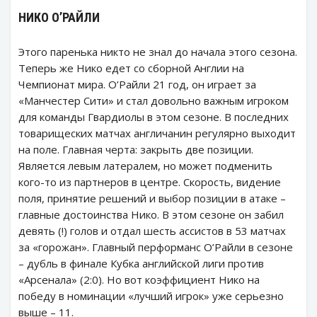
НИКО О’РАЙЛИ
Этого паренька никто не знал до начала этого сезона.
Теперь же Нико едет со сборной Англии на
Чемпионат мира. О’Райли 21 год, он играет за
«Манчестер Сити» и стал довольно важным игроком
для команды Гвардиолы в этом сезоне. В последних
товарищеских матчах англичанин регулярно выходит
на поле. Главная черта: закрыть две позиции.
Является левым латералем, но может подменить
кого-то из партнеров в центре. Скорость, видение
поля, принятие решений и выбор позиции в атаке –
главные достоинства Нико. В этом сезоне он забил
девять (!) голов и отдал шесть ассистов в 53 матчах
за «горожан». Главный перформанс О’Райли в сезоне
– дубль в финале Кубка английской лиги против
«Арсенала» (2:0). Но вот коэффициент Нико на
победу в номинации «лучший игрок» уже серьезно
выше – 11.