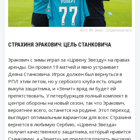
Фото: ФК Зенит, Социальные сети
СТРАХИНЯ ЭРАКОВИЧ: ЦЕЛЬ СТАНКОВИЧА
Эракович с зимы играл за «Црвену Звезду» на правах
аренды. Он провел 19 матчей и явно устраивает
Деяна Станковича. Игрок должен был вернуться в
РПЛ этим летом, но у сербского клуба есть опция
выкупа защитника, и «Зенит» вряд ли будет ей
препятствовать. У петербуржцев полный комплект в
центре обороны на новый сезон, так что Эракович,
вероятнее всего, останется на родине. Этот переход
выглядит оптимальным вариантом для всех: Страхиня
вернется в любимую Сербию, «Црвена Звезда»
получит качественного защитника, который нравится
Станковичу, а «Зениту» не придется платить высокую