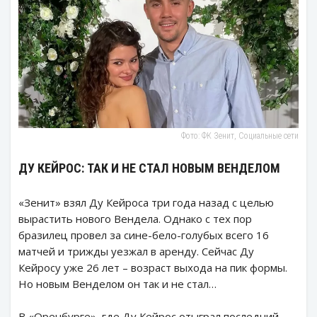
Фото: ФК Зенит, Социальные сети
ДУ КЕЙРОС: ТАК И НЕ СТАЛ НОВЫМ ВЕНДЕЛОМ
«Зенит» взял Ду Кейроса три года назад с целью
вырастить нового Вендела. Однако с тех пор
бразилец провел за сине-бело-голубых всего 16
матчей и трижды уезжал в аренду. Сейчас Ду
Кейросу уже 26 лет – возраст выхода на пик формы.
Но новым Венделом он так и не стал…
В «Оренбурге», где Ду Кейрос отыграл последний