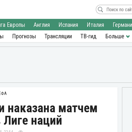
га Европы
Англия
Испания
Италия
Герман
ры
Прогнозы
Трансляции
ТВ-гид
УЕФА
и наказана матчем
в Лиге наций