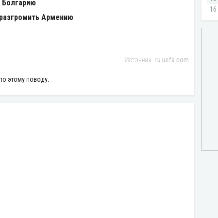
ь Болгарию
и разгромить Армению
ru.uefa.com
по этому поводу.