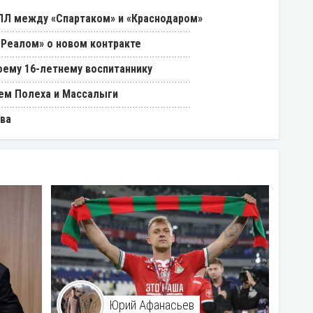
РПЛ между «Спартаком» и «Краснодаром»
«Реалом» о новом контракте
оему 16-летнему воспитаннику
ем Полеха и Массалыги
ва
Юрий Афанасьев