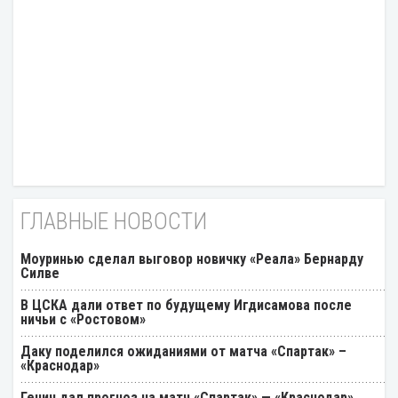
ГЛАВНЫЕ НОВОСТИ
Моуринью сделал выговор новичку «Реала» Бернарду
Силве
В ЦСКА дали ответ по будущему Игдисамова после
ничьи с «Ростовом»
Даку поделился ожиданиями от матча «Спартак» –
«Краснодар»
Генич дал прогноз на матч «Спартак» — «Краснодар»