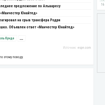
следнее предложение по Альваресу
 «Манчестер Юнайтед»
еагировал на срыв трансфера Родри
ешко. Объявлен ответ «Манчестер Юнайтед»
...
ль Кунде
espn.com
по этому поводу.