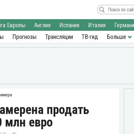
га Европы
Англия
Испания
Италия
Герман
ры
Прогнозы
Трансляции
ТВ-гид
римера
намерена продать
0 млн евро