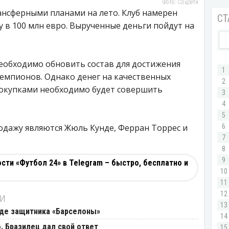
Фото: Соцсети
ансферными планами на лето. Клуб намерен
у в 100 млн евро. Вырученные деньги пойдут на
необходимо обновить состав для достижения
чемпионов. Однако денег на качественных
покупками необходимо будет совершить
дажу являются Жюль Кунде, Ферран Торрес и
ти «Футбол 24» в Telegram – быстро, бесплатно и
ТИ
оде защитника «Барселоны»
. Бразилец дал свой ответ