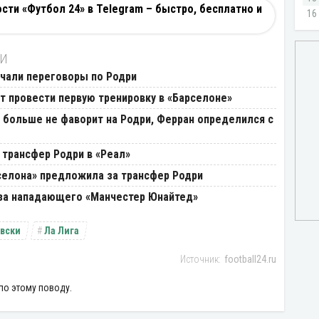
ти «Футбол 24» в Telegram – быстро, бесплатно и
ТИ
ачали переговоры по Родри
т провести первую тренировку в «Барселоне»
 больше не фаворит на Родри, Ферран определился с
 трансфер Родри в «Реал»
селона» предложила за трансфер Родри
 за нападающего «Манчестер Юнайтед»
вски
Ла Лига
football24.ru
по этому поводу.