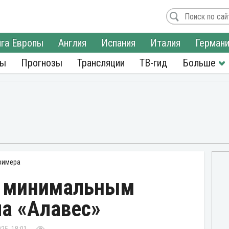
га Европы
Англия
Испания
Италия
Герман
ры
Прогнозы
Трансляции
ТВ-гид
римера
с минимальным
ла «Алавес»