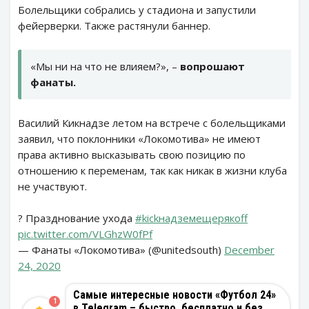
Болельщики собрались у стадиона и запустили
фейерверки. Также растянули баннер.
«Мы ни на что не влияем?», –
вопрошают
фанаты.
Василий Кикнадзе летом на встрече с болельщиками
заявил, что поклонники «Локомотива» не имеют
права активно высказывать свою позицию по
отношению к переменам, так как никак в жизни клуба
не участвуют.
? Празднование ухода
#kickнадземещерякoff
pic.twitter.com/VLGhzW0fPf
— Фанаты «Локомотива» (@unitedsouth)
December
24, 2020
Самые интересные новости «Футбол 24»
1
в Telegram – быстро, бесплатно и без