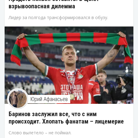
взрывоопасная дилемма
Лидер за полгода трансформировался в обузу.
Юрий Афанасьев
Баринов заслужил все, что с ним
происходит. Хлопать фанатам – лицемерие
Слово вылетело – не поймал.