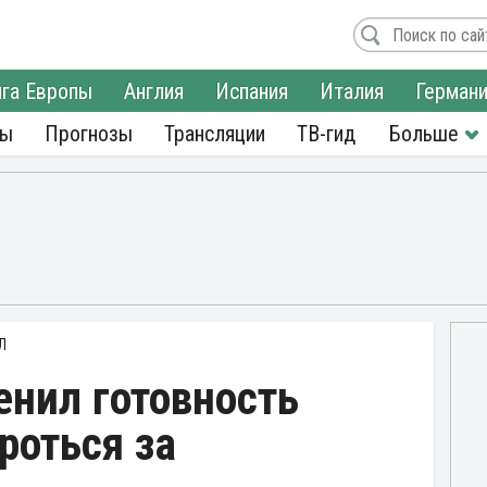
га Европы
Англия
Испания
Италия
Герман
ры
Прогнозы
Трансляции
ТВ-гид
Л
енил готовность
роться за