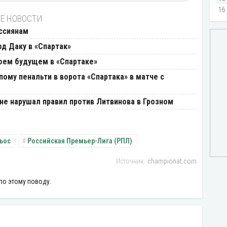
Е НОВОСТИ
оссиянам
од Даку в «Спартак»
оем будущем в «Спартаке»
ому пенальти в ворота «Спартака» в матче с
 не нарушал правил против Литвинова в Грозном
ьос
Российская Премьер-Лига (РПЛ)
championat.com
по этому поводу.