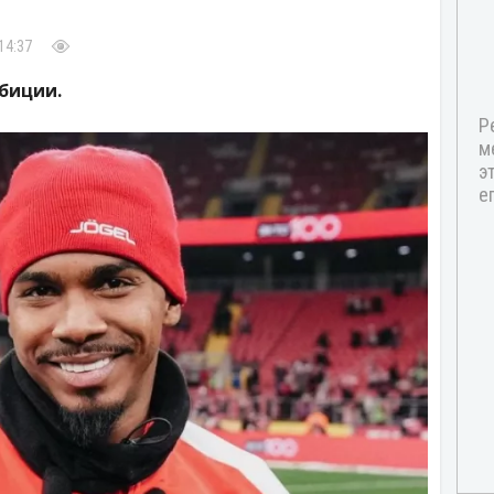
14:37
биции.