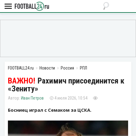
FOOTBALL24.ru
Новости
Россия
РПЛ
Рахимич присоединится к
«Зениту»
Иван Петров
4 июля 2026, 10:54
Босниец играл с Семаком за ЦСКА.