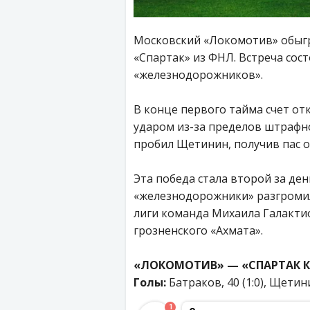
Московский «Локомотив» обыг
«Спартак» из ФНЛ. Встреча сос
«железнодорожников».
В конце первого тайма счет о
ударом из-за пределов штрафно
пробил Щетинин, получив пас о
Эта победа стала второй за де
«железнодорожники» разгромили
лиги команда Михаила Галакти
грозненского «Ахмата».
«ЛОКОМОТИВ» — «СПАРТАК КО
Голы:
Батраков, 40 (1:0), Щетинин
1