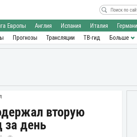
га Европы
Англия
Испания
Италия
Герман
ры
Прогнозы
Трансляции
ТВ-гид
Л
одержал вторую
 за день