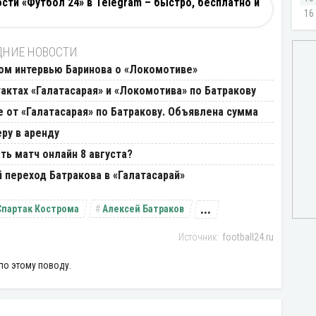
ти «Футбол 24» в Telegram – быстро, бесплатно и
ДНИЕ НОВОСТИ
ом интервью Баринова о «Локомотиве»
актах «Галатасарая» и «Локомотива» по Батракову
от «Галатасарая» по Батракову. Объявлена сумма
ру в аренду
ть матч онлайн 8 августа?
переход Батракова в «Галатасарай»
...
Спартак Кострома
Алексей Батраков
football24.ru
по этому поводу.