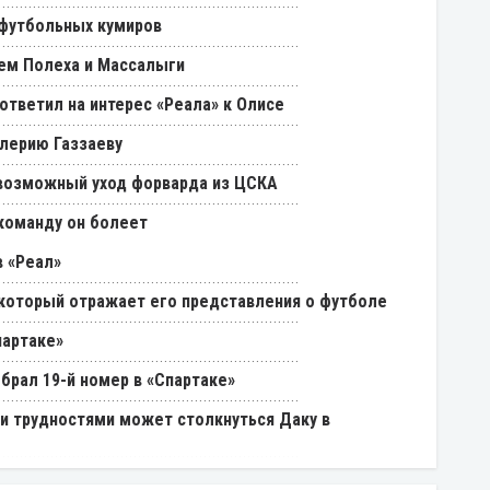
 футбольных кумиров
ем Полеха и Массалыги
ответил на интерес «Реала» к Олисе
лерию Газзаеву
возможный уход форварда из ЦСКА
 команду он болеет
 «Реал»
, который отражает его представления о футболе
партаке»
брал 19-й номер в «Спартаке»
ми трудностями может столкнуться Даку в