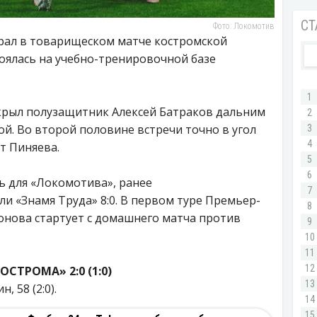
Фото: Локомотив
рал в товарищеском матче костромской
тоялась на учебно-тренировочной базе
ткрыл полузащитник Алексей Батраков дальним
й. Во второй половине встречи точно в угол
т Пиняева.
нь для «Локомотива», ранее
 «Знамя Труда» 8:0. В первом туре Премьер-
онова стартует с домашнего матча против
СТРОМА» 2:0 (1:0)
, 58 (2:0).