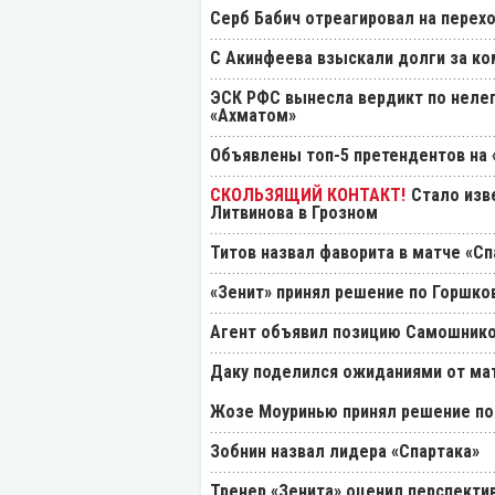
Серб Бабич отреагировал на перехо
С Акинфеева взыскали долги за ко
ЭСК РФС вынесла вердикт по нелеп
«Ахматом»
Объявлены топ-5 претендентов на 
Стало изв
Литвинова в Грозном
Титов назвал фаворита в матче «Сп
«Зенит» принял решение по Горшко
Агент объявил позицию Самошнико
Даку поделился ожиданиями от мат
Жозе Моуринью принял решение по
Зобнин назвал лидера «Спартака»
Тренер «Зенита» оценил перспекти