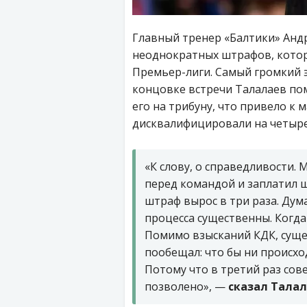
Главный тренер «Балтики» Андр
неоднократных штрафов, котор
Премьер-лиги. Самый громкий эп
концовке встречи Талалаев по
его на трибуну, что привело к 
дисквалифицировали на четыре
«К слову, о справедливости.
перед командой и заплатил
штраф вырос в три раза. Дум
процесса существенны. Когда
Помимо взысканий КДК, сущес
пообещал: что бы ни происход
Потому что в третий раз сов
позволено», —
сказал Талал