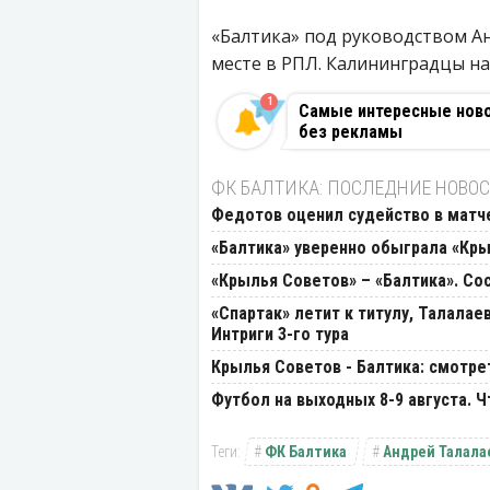
«Балтика» под руководством А
месте в РПЛ. Калининградцы наб
1
Самые интересные новос
без рекламы
ФК БАЛТИКА: ПОСЛЕДНИЕ НОВО
Федотов оценил судейство в матче
«Балтика» уверенно обыграла «Кр
«Крылья Советов» – «Балтика». Сос
«Спартак» летит к титулу, Талалае
Интриги 3-го тура
Крылья Советов - Балтика: смотрет
Футбол на выходных 8-9 августа. 
ФК Балтика
Андрей Талала