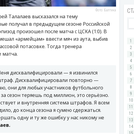
Фото: Балтика
ей Талалаев высказался на тему
ые получал в предыдущем сезоне Российской
изод произошел после матча с ЦСКА (1:0). В
мешал «армейцам» ввести мяч из аута, выбив
массовой потасовке. Тогда тренера
 матча.
 Меня дисквалифицировали — я извинился
 штраф. Дисквалифицировали повторно —
аю, они для любых участников футбольного
 за сезон теряешь под миллион, это серьёзно.
твует и внутренняя система штрафов. Я всем
ило, до конца сезона я сумею сдержаться.
ершать одну и ту же ошибку у нас никому не
аев.