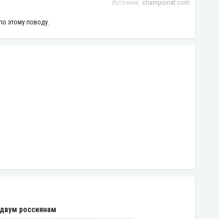
championat.com
по этому поводу.
 двум россиянам