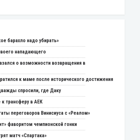
кое барахло надо убирать»
 своего нападающего
азался о возможности возвращения в
ратился к маме после исторического достижения
дважды спросили, где Даку
 к трансферу в АЕК
таты переговоров Винисиуса с «Реалом»
нит» фаворитом чемпионской гонки
трят матч «Спартака»