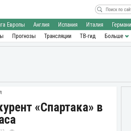
га Европы
Англия
Испания
Италия
Герман
ры
Прогнозы
Трансляции
ТВ-гид
Л
урент «Спартака» в
аса