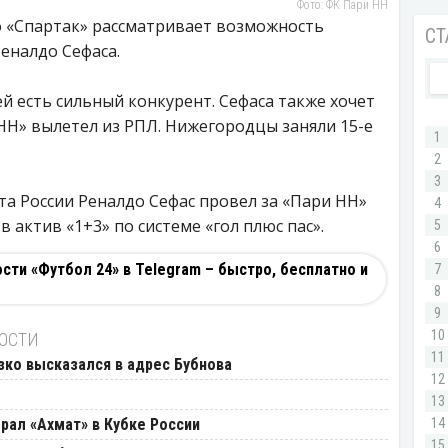
Фото: ФК Пари НН
то «Спартак» рассматривает возможность
еналдо Сефаса.
ей есть сильный конкурент. Сефаса также хочет
НН» вылетел из РПЛ. Нижегородцы заняли 15-е
а России Реналдо Сефас провел за «Пари НН»
 в актив «1+3» по системе «гол плюс пас».
ти «Футбол 24» в Telegram – быстро, бесплатно и
ВОСТИ
езко высказался в адрес Бубнова
рал «Ахмат» в Кубке России