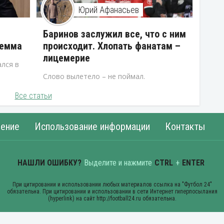
Юрий Афанасьев
В
Баринов заслужил все, что с ним
лемма
происходит. Хлопать фанатам –
лицемерие
лся в
Слово вылетело – не поймал.
Все статьи
ение
Использование информации
Контакты