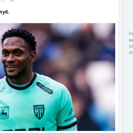
:12
луб.