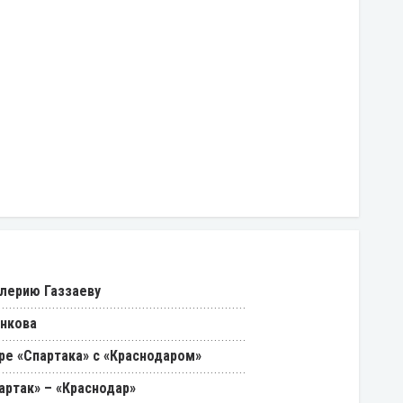
лерию Газзаеву
енкова
ре «Спартака» с «Краснодаром»
артак» – «Краснодар»