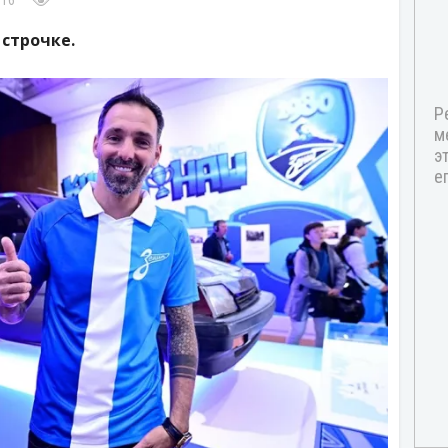
:16
строчке.