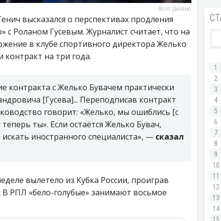
Фото: Динамо
енич высказался о перспективах продления
 с Роланом Гусевым. Журналист считает, что на
ожение в клубе спортивного директора Желько
 контракт на три года.
ие контракта с Желько Бувачем практически
ндровича [Гусева]... Переподписав контракт
уководство говорит: «Желько, мы ошиблись [с
теперь ты». Если остаётся Желько Бувач,
ут искать иностранного специалиста», —
сказал
еделе вылетело из Кубка России, проиграв
. В РПЛ «бело-голубые» занимают восьмое