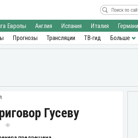
га Европы
Англия
Испания
Италия
Герман
ры
Прогнозы
Трансляции
ТВ-гид
Л
риговор Гусеву
тренера предрешена.