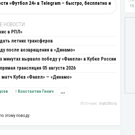
ти «Футбол 24» в Telegram – быстро, бесплатно и
Е НОВОСТИ
кис в РПЛ»
ждать летних трансферов
ду после возвращения в «Динамо»
 минутах вырвало победу у «Факела» в Кубке России
прямая трансляция 05 августа 2026
а матч Кубка «Факел» — «Динамо»
...
усев
Константин Генич
matchtv.ru
по этому поводу.