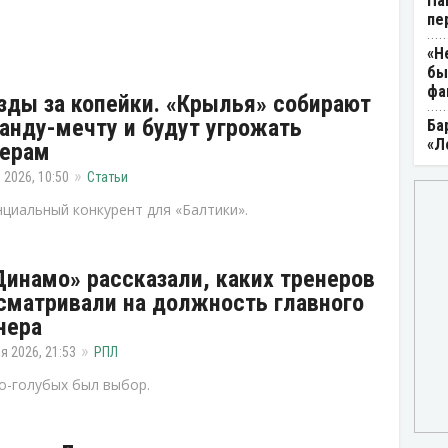
Па
пе
«Н
бы
фа
зды за копейки. «Крылья» собирают
анду-мечту и будут угрожать
Ба
«Л
ерам
 2026, 10:50
Статьи
циальный конкурент для «Балтики».
Динамо» рассказали, каких тренеров
сматривали на должность главного
нера
я 2026, 21:53
РПЛ
о-голубых был выбор.