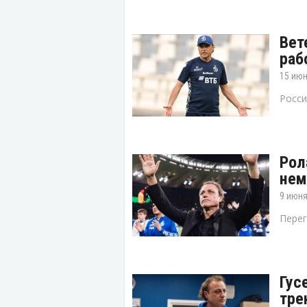
Вет
раб
15 июн
Росси
Рол
нем
9 июня
Перег
Гус
тре