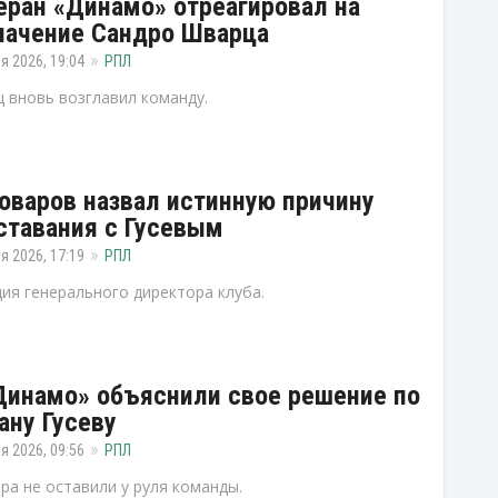
еран «Динамо» отреагировал на
начение Сандро Шварца
я 2026, 19:04
РПЛ
 вновь возглавил команду.
оваров назвал истинную причину
ставания с Гусевым
я 2026, 17:19
РПЛ
ия генерального директора клуба.
Динамо» объяснили свое решение по
ану Гусеву
я 2026, 09:56
РПЛ
ра не оставили у руля команды.