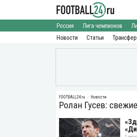
Россия
Лига чемпионов
Ли
Новости
Статьи
Трансфе
FOOTBALL24.ru
Новости
Ролан Гусев: свежи
«Зд
«Ди
2 авгу