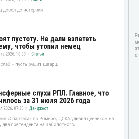
 довел до истерики.
оят пустоту. Не дали взлететь
ему, чтобы утопил немец
ста 2026, 10:30
Статьи
 слаб – пусть рушит Шварц.
нсферные слухи РПЛ. Главное, что
чилось за 31 июля 2026 года
я 2026, 07:30
Дайджест
ие «Спартака» по Ромеро, ЦСКА удивил ценником на
, два претендента на Заболотного.