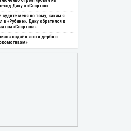
влюченко отреагировал на
реход Даку в «Спартак»
е судите меня по тому, каким я
л в «Рубине». Даку обратился к
натам «Спартака»
ринов подвёл итоги дерби с
окомотивом»