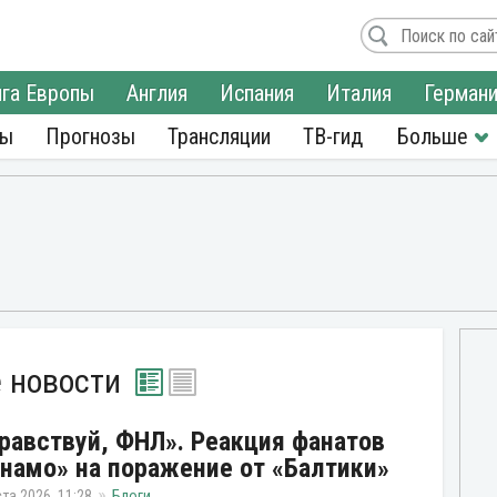
га Европы
Англия
Испания
Италия
Герман
ры
Прогнозы
Трансляции
ТВ-гид
е новости
равствуй, ФНЛ». Реакция фанатов
намо» на поражение от «Балтики»
ста 2026, 11:28
Блоги