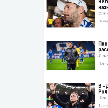
Вет
наз
22 июн
Немец
Пив
рас
21 июн
Позиц
В «
Рол
18 июн
Трене