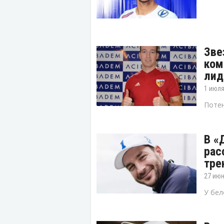
Зве
ком
лид
1 июля
Потен
В «
рас
тре
27 июн
У бел