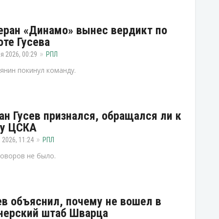
еран «Динамо» вынес вердикт по
оте Гусева
я 2026, 00:29
РПЛ
янин покинул команду.
ан Гусев признался, обращался ли к
у ЦСКА
 2026, 11:24
РПЛ
оворов не было.
ев объяснил, почему не вошел в
нерский штаб Шварца