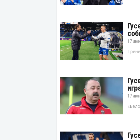
Гус
соб
17 июн
Трене
Гус
игр
17 июн
«Бело
Гус