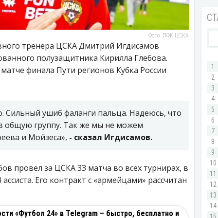
Фото: ПФК ЦСКА
вного тренера ЦСКА Дмитрий Игдисамов
рованного полузащитника Кирилла Глебова.
матче финала Пути регионов Кубка России
о. Сильный ушиб фаланги пальца. Надеюсь, что
 в общую группу. Так же мы не можем
феева и Мойзеса»,
- сказал Игдисамов.
ов провел за ЦСКА 33 матча во всех турнирах, в
3 ассиста. Его контракт с «армейцами» рассчитан
ти «Футбол 24» в Telegram – быстро, бесплатно и