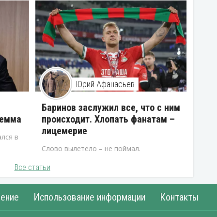
Юрий Афанасьев
В
Баринов заслужил все, что с ним
лемма
происходит. Хлопать фанатам –
лицемерие
лся в
Слово вылетело – не поймал.
Все статьи
ение
Использование информации
Контакты