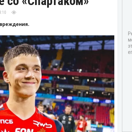
е со «Спартаком»
3:10
овреждения.