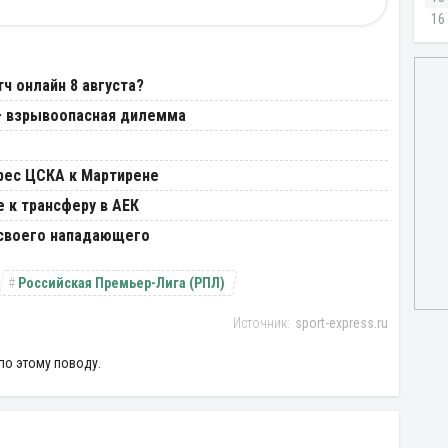
И
ч онлайн 8 августа?
 – взрывоопасная дилемма
ерес ЦСКА к Мартирене
 к трансферу в АЕК
 своего нападающего
Российская Премьер-Лига (РПЛ)
sport-express.ru
по этому поводу.