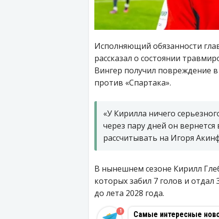
Исполняющий обязанности гла
рассказал о состоянии травми
Вингер получил повреждение в 
против «Спартака».
«У Кирилла ничего серьезног
через пару дней он вернется
рассчитывать на Игоря Акин
В нынешнем сезоне Кирилл Глеб
которых забил 7 голов и отдал 
до лета 2028 года.
1
Самые интересные новос