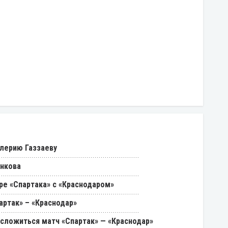
лерию Газзаеву
енкова
ре «Спартака» с «Краснодаром»
артак» – «Краснодар»
 сложиться матч «Спартак» — «Краснодар»