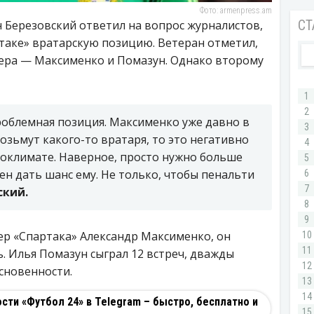
Фото: armenpress.am
 Березовский ответил на вопрос журналистов,
таке» вратарскую позицию. Ветеран отметил,
пера — Максименко и Помазун. Однако второму
проблемная позиция. Максименко уже давно в
озьмут какого-то вратаря, то это негативно
роклимате. Наверное, просто нужно больше
ен дать шанс ему. Не только, чтобы пенальти
ский.
ер «Спартака» Александр Максименко, он
ль. Илья Помазун сыграл 12 встреч, дважды
сновенности.
ти «Футбол 24» в Telegram – быстро, бесплатно и