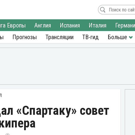
га Европы
Англия
Испания
Италия
Герман
ры
Прогнозы
Трансляции
ТВ-гид
Л
ал «Спартаку» совет
лкипера