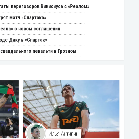
таты переговоров Винисиуса с «Реалом»
трят матч «Спартака»
Реала» о новом соглашении
оде Даку в «Спартак»
 скандального пенальти в Грозном
Илья Антипин