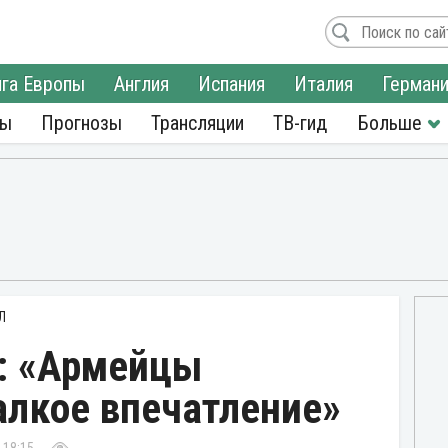
га Европы
Англия
Испания
Италия
Герман
ры
Прогнозы
Трансляции
ТВ-гид
Л
: «Армейцы
алкое впечатление»