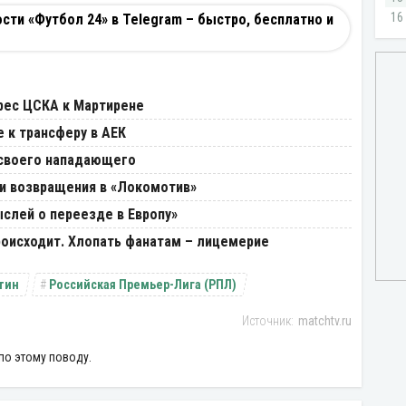
ти «Футбол 24» в Telegram – быстро, бесплатно и
И
ерес ЦСКА к Мартирене
 к трансферу в АЕК
 своего нападающего
и возвращения в «Локомотив»
ыслей о переезде в Европу»
происходит. Хлопать фанатам – лицемерие
тин
Российская Премьер-Лига (РПЛ)
matchtv.ru
по этому поводу.