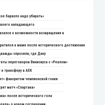
кое барахло надо убирать»
 своего нападающего
азался о возможности возвращения в
ратился к маме после исторического достижения
дважды спросили, где Даку
таты переговоров Винисиуса с «Реалом»
 к трансферу в АЕК
нит» фаворитом чемпионской гонки
трят матч «Спартака»
ака» после исторического гола
Реала» о новом соглашении