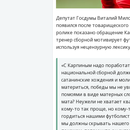
Депутат Госдумы Виталий Мил
появился после товарищеского м
ролике показано обращение Ка
тренер сборной мотивирует фу
используя нецензурную лексику
«С Карпиным надо поработать
национальной сборной должен
сатанинские хождения и моли
материться, победы мы не у
помоями в виде матерных сло
мата? Неужели не хватает к
кому-то так проще, но кому-
гордиться нашими футболиста
мы должны скрывать нашего 