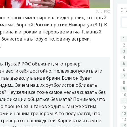
Фото: РФС
онов прокомментировал видеоролик, который
атча сборной России против Никарагуа (3:1). В
рпина к игрокам в перерыве матча. Главный
тболистов на вторую половину встречи,
.
. Пускай РФС объяснит, что тренер
 вести себя достойно. Нельзя допускать эти
твы дьяволу в виде брани. Если он будет
видим… Зачем наших футболистов обливать
в? Неужели все тоже самое нельзя сказать без
валификации общаться без мата? Понимаю, что
то проще без штанов ходить. Мы же хотим
ми и нашим тренером. А то получается, что
тренера от наших детей. Карпина мы вам не