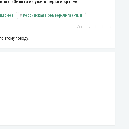
ном с «Зенитом» уже в первом круге»
илонов
Российская Премьер-Лига (РПЛ)
legalbet.ru
по этому поводу.