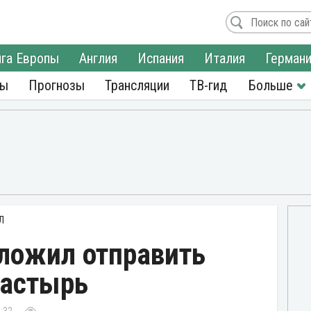
га Европы
Англия
Испания
Италия
Герман
ры
Прогнозы
Трансляции
ТВ-гид
Л
ложил отправить
настырь