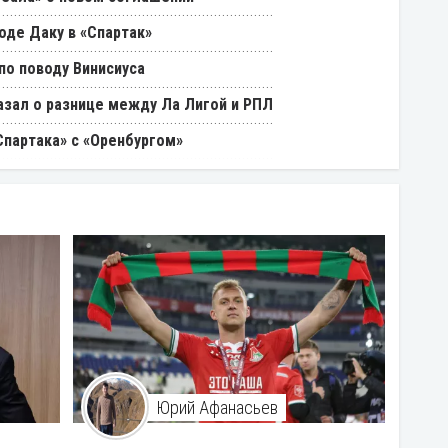
оде Даку в «Спартак»
о поводу Винисиуса
азал о разнице между Ла Лигой и РПЛ
партака» с «Оренбургом»
Юрий Афанасьев