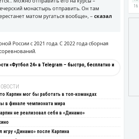
ется… Можно отправить его на курсы –
Печерский монастырь отправить. Он там
ерестанет матом ругаться вообще», –
сказал
ой России с 2021 года. С 2022 года сборная
соревнований.
ти «Футбол 24» в Telegram – быстро, бесплатно и
НОВОСТИ
что Карпин мог бы работать в топ-командах
ры в финале чемпионата мира
арпин не реализовал себя в «Динамо»
кино
л игру «Динамо» после Карпина