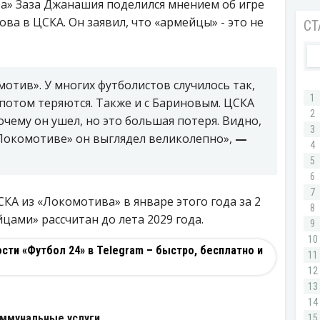
» Заза Джанашия поделился мнением об игре
а в ЦСКА. Он заявил, что «армейцы» - это не
тив». У многих футболистов случилось так,
 потом теряются. Также и с Бариновым. ЦСКА
очему он ушел, но это большая потеря. Видно,
 «Локомотиве» он выглядел великолепно»,
—
А из «Локомотива» в январе этого года за 2
йцами» рассчитан до лета 2029 года.
ти «Футбол 24» в Telegram – быстро, бесплатно и
И
оммунальные услуги