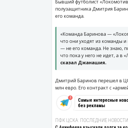
Бывший футболист «Локомотива
полузащитника Дмитрия Баринов
его команда.
«Команда Баринова — «Локомо
что они уходят из команды и
— не его команда. Не знаю, п
что пока у него не идет, а в
сказал Джанашия.
Дмитрий Баринов перешел в ЦСК
млн евро. Его контракт с «арме
1
Самые интересные новос
без рекламы
ПФК ЦСКА: ПОСЛЕДНИЕ НОВОСТ
С Акинфеева взыскали долги за к