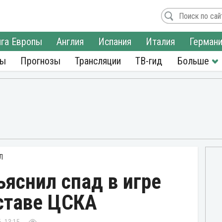
га Европы
Англия
Испания
Италия
Герман
ры
Прогнозы
Трансляции
ТВ-гид
Л
яснил спад в игре
ставе ЦСКА