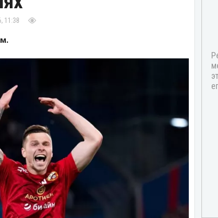
иях
, 11:38
м.