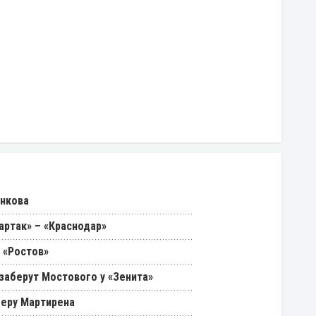
енкова
артак» – «Краснодар»
 «Ростов»
 заберут Мостового у «Зенита»
феру Мартирена