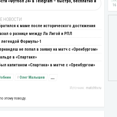
ти «Футбол 24» в Telegram – быстро, бесплатно и
Е НОВОСТИ
братился к маме после исторического достижения
азал о разнице между Ла Лигой и РПЛ
с легендой Формулы-1
рнандеш не попал в заявку на матч с «Оренбургом»
альде в «Спартаке»
ыл капитаном «Спартака» в матче с «Оренбургом»
...
Зобнин
Олег Малышев
matchtv.ru
по этому поводу.