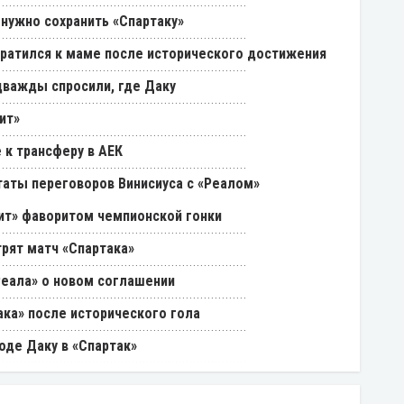
 нужно сохранить «Спартаку»
ратился к маме после исторического достижения
дважды спросили, где Даку
ит»
 к трансферу в АЕК
таты переговоров Винисиуса с «Реалом»
нит» фаворитом чемпионской гонки
трят матч «Спартака»
Реала» о новом соглашении
ака» после исторического гола
оде Даку в «Спартак»