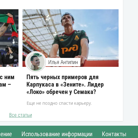
Илья Антипин
 с ним
Пять черных примеров для
ам –
Карпукаса в «Зените». Лидер
«Локо» обречен у Семака?
Еще не поздно спасти карьеру.
Все статьи
ение
Использование информации
Контакты