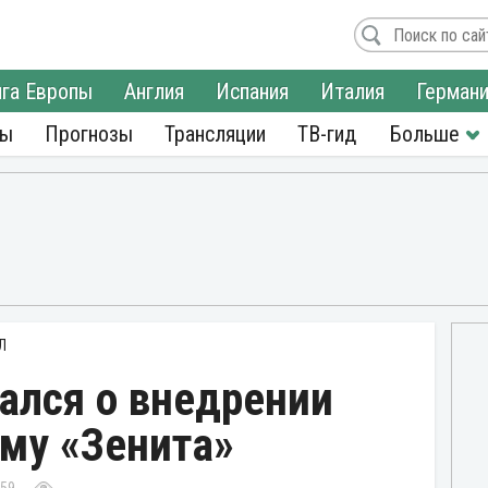
га Европы
Англия
Испания
Италия
Герман
ры
Прогнозы
Трансляции
ТВ-гид
Л
ался о внедрении
му «Зенита»