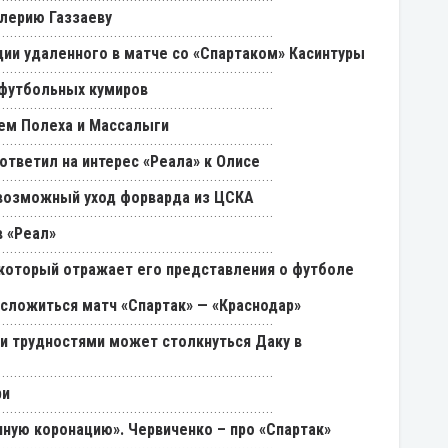
лерию Газзаеву
ии удаленного в матче со «Спартаком» Касинтуры
 футбольных кумиров
ем Полеха и Массалыги
ответил на интерес «Реала» к Олисе
возможный уход форварда из ЦСКА
 «Реал»
, который отражает его представления о футболе
 сложиться матч «Спартак» — «Краснодар»
ми трудностями может столкнуться Даку в
ри
ную коронацию». Червиченко – про «Спартак»