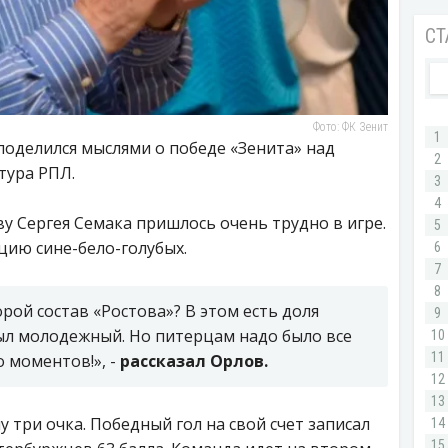
Фото: ФК Зенит
оделился мыслями о победе «Зенита» над
 тура РПЛ.
ву Сергея Семака пришлось очень трудно в игре.
цию сине-бело-голубых.
рой состав «Ростова»? В этом есть доля
был молодежный. Но питерцам надо было все
 моментов!», -
рассказал Орлов.
у три очка. Победный гол на свой счет записал