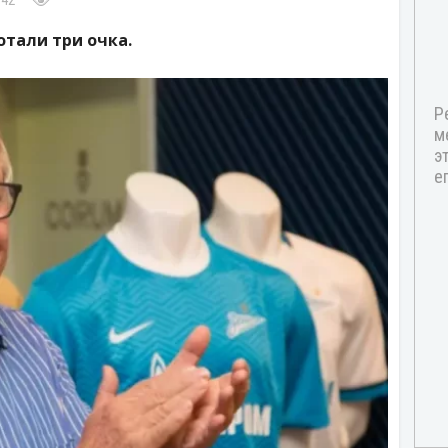
:42
тали три очка.