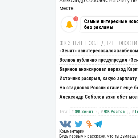
Александр Соболев. На счету п
месте.
1
Самые интересные новос
без рекламы
ФК ЗЕНИТ: ПОСЛЕДНИЕ НОВОСТИ
«Зенит» заинтересовался хавбеко
Волков публично предупредил «Зе
Баринов анонсировал переход Карп
Источник раскрыл, какую зарплату
На стадионах России станет еще бе
Александр Соболев взял обет молч
ФК Зенит
ФК Ростов
Г
Комментарии
Будь первым и расскажи, что ты думаешь 