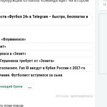
етербуржцев 63 балла. Команда идет на втором
ти «Футбол 24» в Telegram – быстро, бесплатно и
м «Флуминенсе»
нит»
укаса в «Зенит»
 Глушенков требует от «Зенита»
зопаснее. Fan ID введут в Кубке России с 2027-го
ания. Футболист вступился за сына
...
еннадий Орлов
sport-express.ru
по этому поводу.