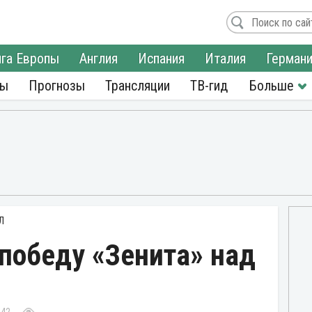
га Европы
Англия
Испания
Италия
Герман
ры
Прогнозы
Трансляции
ТВ-гид
Л
победу «Зенита» над