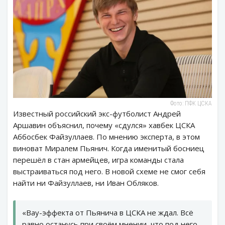
Фото: ПФК ЦСКА
Известный российский экс-футболист Андрей
Аршавин объяснил, почему «сдулся» хавбек ЦСКА
Аббосбек Файзуллаев. По мнению эксперта, в этом
виноват Миралем Пьянич. Когда именитый босниец
перешёл в стан армейцев, игра команды стала
выстраиваться под него. В новой схеме не смог себя
найти ни Файзуллаев, ни Иван Обляков.
«Вау-эффекта от Пьянича в ЦСКА не ждал. Всё
равно останусь при своём мнении, что под него