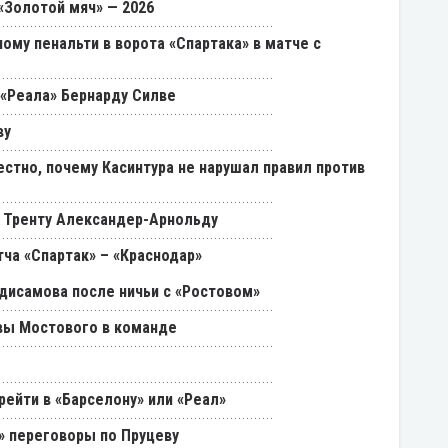
«Золотой мяч» — 2026
ому пенальти в ворота «Спартака» в матче с
«Реала» Бернарду Силве
ву
естно, почему Касинтура не нарушал правил против
 Тренту Александер-Арнольду
ча «Спартак» – «Краснодар»
дисамова после ничьи с «Ростовом»
вы Мостового в команде
ейти в «Барселону» или «Реал»
» переговоры по Пруцеву