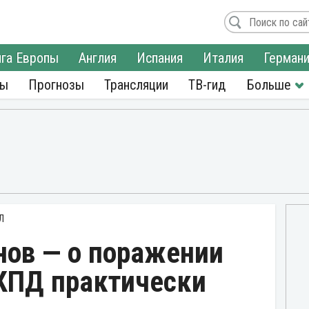
га Европы
Англия
Испания
Италия
Герман
ры
Прогнозы
Трансляции
ТВ-гид
Л
нов — о поражении
«КПД практически