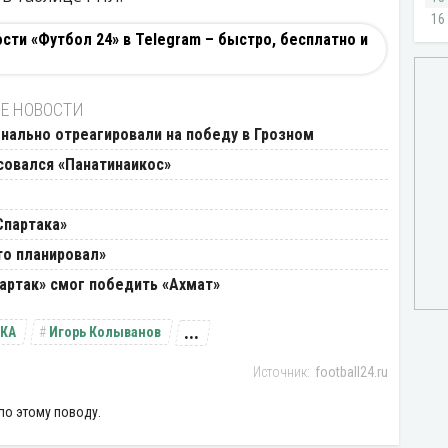
ти «Футбол 24» в Telegram – быстро, бесплатно и
Е НОВОСТИ
нально отреагировали на победу в Грозном
совался «Панатинаикос»
Спартака»
то планировал»
партак» смог победить «Ахмат»
...
КА
Игорь Колыванов
football24.ru
по этому поводу.