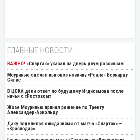
ГЛАВНЫЕ НОВОСТИ
«Спартак» указал на дверь двум россиянам
Моуринью сделал выговор новичку «Реала» Бернарду
Силве
В ЦСКА дали ответ по будущему Игдисамова после
ничьи с «Ростовом»
Жозе Моуринью принял решение по Тренту
Александер-Арнольду
Даку поделился ожиданиями от матча «Спартак» –
«Краснодар»
Генич дал прогноз на матч «Спартак» — «Краснодар»