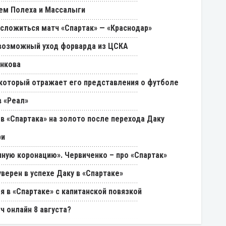
ем Полеха и Массалыги
 сложиться матч «Спартак» — «Краснодар»
возможный уход форварда из ЦСКА
енкова
, который отражает его представления о футболе
 «Реал»
в «Спартака» на золото после перехода Даку
ри
ную коронацию». Червиченко – про «Спартак»
уверен в успехе Даку в «Спартаке»
я в «Спартаке» с капитанской повязкой
ч онлайн 8 августа?