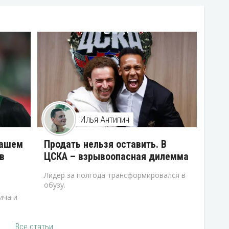
Илья Антипин
нашем
Продать нельзя оставить. В
в
ЦСКА – взрывоопасная дилемма
Лидер за полгода трансформировался в
обузу.
ича и
Все статьи