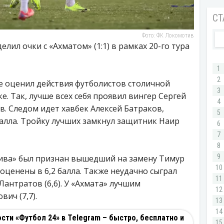
Фото: ФК Локомотив
лил очки с «Ахматом» (1:1) в рамках 20-го тура
e оценил действия футболистов столичной
 Так, лучше всех себя проявил вингер Сергей
ов. Следом идет хавбек Алексей Батраков,
балла. Тройку лучших замкнул защитник Наир
ива» был признан вышедший на замену Тимур
оценены в 6,2 балла. Также неудачно сыграл
Лантратов (6,6). У «Ахмата» лучшим
ич (7,7).
ти «Футбол 24» в Telegram – быстро, бесплатно и