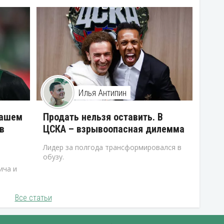
Илья Антипин
нашем
Продать нельзя оставить. В
в
ЦСКА – взрывоопасная дилемма
Лидер за полгода трансформировался в
обузу.
ича и
Все статьи