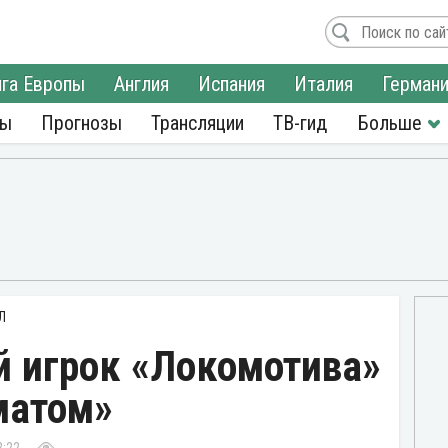
га Европы
Англия
Испания
Италия
Герман
ры
Прогнозы
Трансляции
ТВ-гид
Л
й игрок «Локомотива»
матом»