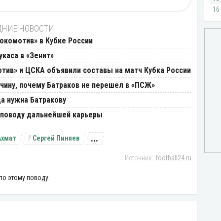
ДНИЕ НОВОСТИ
окомотив» в Кубке России
укаса в «Зенит»
отив» и ЦСКА объявили составы на матч Кубка России
ичину, почему Батраков не перешел в «ПСЖ»
а нужна Батракову
о поводу дальнейшей карьеры
...
Ахмат
Сергей Пиняев
football24.ru
по этому поводу.