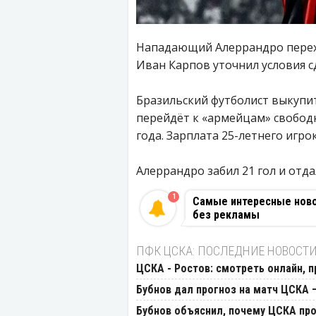
Нападающий Алеррандро перехо
Иван Карпов уточнил условия с
Бразильский футболист выкупит 
перейдёт к «армейцам» свободн
года. Зарплата 25-летнего игрок
Алеррандро забил 21 гол и отда
1
Самые интересные новос
без рекламы
ПФК ЦСКА: ПОСЛЕДНИЕ НОВОСТ
ЦСКА - Ростов: смотреть онлайн, п
Бубнов дал прогноз на матч ЦСКА 
Бубнов объяснил, почему ЦСКА пр