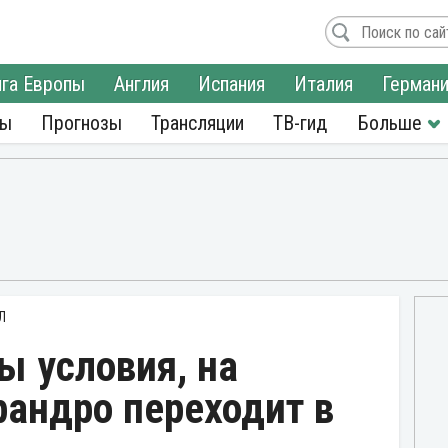
га Европы
Англия
Испания
Италия
Герман
ры
Прогнозы
Трансляции
ТВ-гид
Л
ы условия, на
рандро переходит в