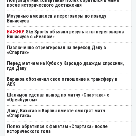
Полузащитник «Спартака» Полех обратился к маме
после исторического достижения
Моуринью вмешался в переговоры по поводу
Винисиуса
Sky Sports объявил результаты переговоров
Винисиуса с «Реалом»
Павлюченко отреагировал на переход Даку в
«Спартак»
Перед матчем на Кубок у Карседо дважды спросили,
где Даку
Баринов обозначил свое отношение к трансферу в
АЕК
Шалимов сделал вывод по матчу «Спартака» с
«Оренбургом»
Даку, Кахигао и Карпин вместе смотрят матч
«Спартака»
Полех обратился к фанатам «Спартака» после
исторического гола