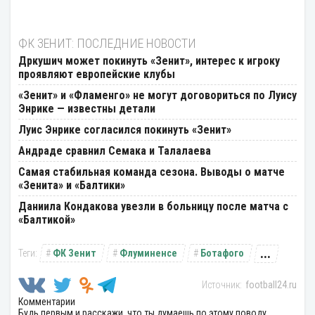
ФК ЗЕНИТ: ПОСЛЕДНИЕ НОВОСТИ
Дркушич может покинуть «Зенит», интерес к игроку
проявляют европейские клубы
«Зенит» и «Фламенго» не могут договориться по Луису
Энрике — известны детали
Луис Энрике согласился покинуть «Зенит»
Андраде сравнил Семака и Талалаева
Самая стабильная команда сезона. Выводы о матче
«Зенита» и «Балтики»
Даниила Кондакова увезли в больницу после матча с
«Балтикой»
...
ФК Зенит
Флуминенсе
Ботафого
football24.ru
Комментарии
Будь первым и расскажи, что ты думаешь по этому поводу.