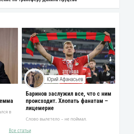
Юрий Афанасьев
В
Баринов заслужил все, что с ним
лемма
происходит. Хлопать фанатам –
лицемерие
лся в
Слово вылетело – не поймал.
Все статьи