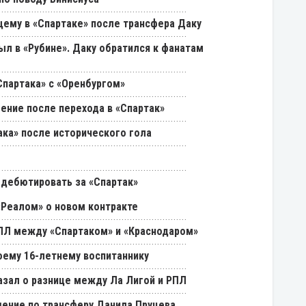
щему в «Спартаке» после трансфера Даку
был в «Рубине». Даку обратился к фанатам
партака» с «Оренбургом»
ение после перехода в «Спартак»
ака» после исторического гола
 дебютировать за «Спартак»
«Реалом» о новом контракте
РПЛ между «Спартаком» и «Краснодаром»
оему 16-летнему воспитаннику
азал о разнице между Ла Лигой и РПЛ
ение по трансферу Данила Пруцева