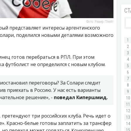
Фото: Ривер Плейт
рый представляет интересы аргентинского
Солари, поделился новыми деталями возможного
нец готов перебраться в РПЛ. При этом
ка футболист не определился с новым клубом.
риостановил переговоры? За Солари следит
ив приехать в Россию. У нас есть варианты
чательное решение», -
поведал Кипершмид.
 претендуют три российских клуба. Речь идет о
е». Красно-белые готовы заплатить за трансфер
 но переход может сорваться. Конкуренцию