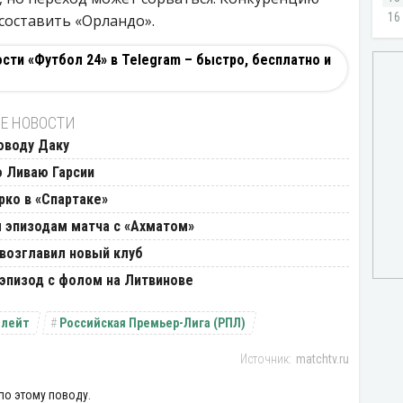
составить «Орландо».
ти «Футбол 24» в Telegram – быстро, бесплатно и
Е НОВОСТИ
оводу Даку
о Ливаю Гарсии
рко в «Спартаке»
м эпизодам матча с «Ахматом»
возглавил новый клуб
эпизод с фолом на Литвинове
Плейт
Российская Премьер-Лига (РПЛ)
matchtv.ru
по этому поводу.