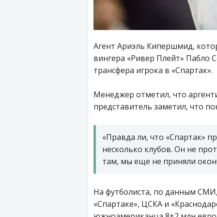
Агент Ариэль Кипершмид, кото
вингера «Ривер Плейт» Пабло 
трансфера игрока в «Спартак».
Менеджер отметил, что аргенти
представитель заметил, что по
«Правда ли, что «Спартак» п
несколько клубов. Он не прот
там, мы еще не приняли окон
На футболиста, по данным СМИ,
«Спартаке», ЦСКА и «Краснодар
южноамериканца 8+2 млн евро,