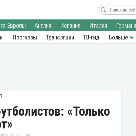
га Европы
Англия
Испания
Италия
Герман
ры
Прогнозы
Трансляции
ТВ-гид
Л
утболистов: «Только
ют»