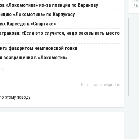
в «Локомотива» из-за позиции по Баринову
зицию «Локомотива» по Карпукасу
иях Карседо в «Спартаке»
тракова: «Если это случится, надо заказывать место
енит» фаворитом чемпионской гонки
и возвращения в «Локомотив»
)
sovsport.ru
по этому поводу.