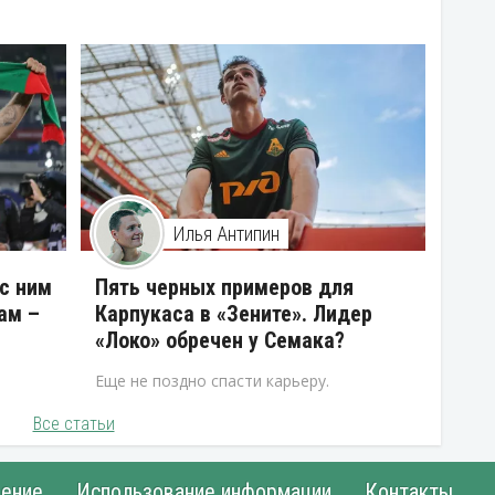
Илья Антипин
 с ним
Пять черных примеров для
ам –
Карпукаса в «Зените». Лидер
«Локо» обречен у Семака?
Еще не поздно спасти карьеру.
Все статьи
ение
Использование информации
Контакты