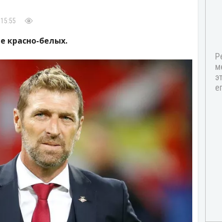
 15:55
е красно-белых.