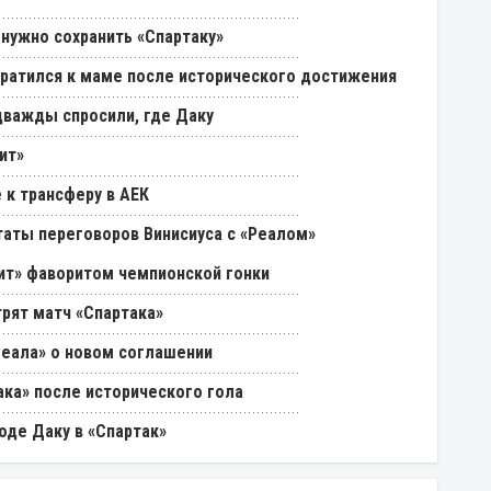
 нужно сохранить «Спартаку»
ратился к маме после исторического достижения
дважды спросили, где Даку
ит»
 к трансферу в АЕК
таты переговоров Винисиуса с «Реалом»
нит» фаворитом чемпионской гонки
трят матч «Спартака»
Реала» о новом соглашении
ака» после исторического гола
оде Даку в «Спартак»