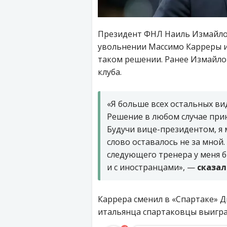
Президент ФНЛ Наиль Измайло
увольнении Массимо Карреры из
таком решении. Ранее Измайло
клуба.
«Я больше всех остальных вид
Решение в любом случае при
Будучи вице-президентом, я 
слово оставалось не за мной.
следующего тренера у меня б
и с иностранцами», —
сказа
Каррера сменил в «Спартаке» 
итальянца спартаковцы выигра