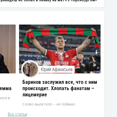
Юрий Афанасьев
В
Баринов заслужил все, что с ним
лемма
происходит. Хлопать фанатам –
лицемерие
лся в
Слово вылетело – не поймал.
Все статьи