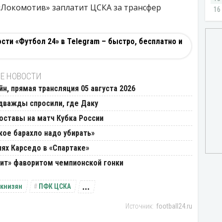
 «Локомотив» заплатит ЦСКА за трансфер
ти «Футбол 24» в Telegram – быстро, бесплатно и
Е НОВОСТИ
йн, прямая трансляция 05 августа 2026
дважды спросили, где Даку
составы на матч Кубка России
кое барахло надо убирать»
иях Карседо в «Спартаке»
енит» фаворитом чемпионской гонки
...
икнизян
ПФК ЦСКА
football24.ru