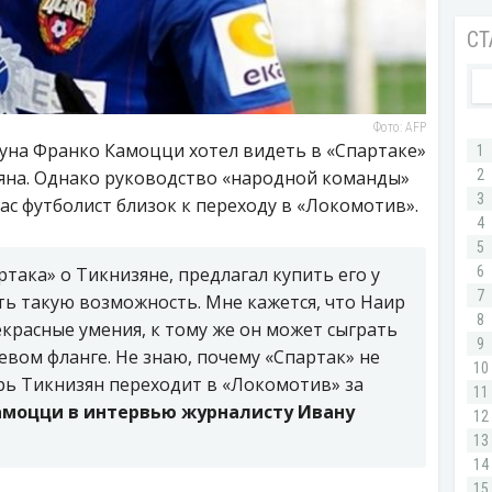
Фото: AFP
на Франко Камоцци хотел видеть в «Спартаке»
на. Однако руководство «народной команды»
час футболист близок к переходу в «Локомотив».
така» о Тикнизяне, предлагал купить его у
ть такую возможность. Мне кажется, что Наир
екрасные умения, к тому же он может сыграть
евом фланге. Не знаю, почему «Спартак» не
рь Тикнизян переходит в «Локомотив» за
амоцци в интервью журналисту Ивану