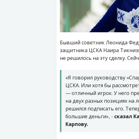
Бывший советник Леонида Феду
защитника ЦСКА Наира Тикнизя
не решилось на эту сделку. Сей
«Я говорил руководству «Спар
ЦСКА. Или хотя бы рассмотре
— отличный игрок. У него пр
на двух разных позициях на л
решился подписать его. Тепе
большие деньги», -
сказал К
Карпову.