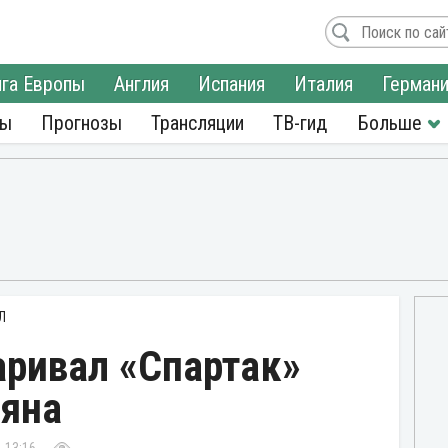
га Европы
Англия
Испания
Италия
Герман
ры
Прогнозы
Трансляции
ТВ-гид
Л
аривал «Спартак»
зяна