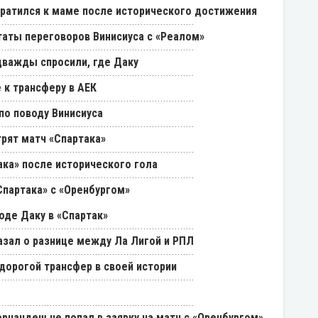
ратился к маме после исторического достижения
таты переговоров Винисиуса с «Реалом»
дважды спросили, где Даку
 к трансферу в АЕК
о поводу Винисиуса
трят матч «Спартака»
ака» после исторического гола
партака» с «Оренбургом»
оде Даку в «Спартак»
азал о разнице между Ла Лигой и РПЛ
дорогой трансфер в своей истории
рнандеш не попал в заявку на матч с «Оренбургом»