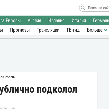
га Европы
Англия
Испания
Италия
Герман
ры
Прогнозы
Трансляции
ТВ-гид
бок России
публично подколол