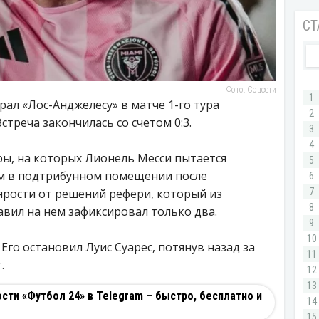
Фото: Соцсети
рал «Лос-Анджелесу» в матче 1-го тура
треча закончилась со счетом 0:3.
ы, на которых Лионель Месси пытается
ом в подтрибунном помещении после
 ярости от решений рефери, который из
вил на нем зафиксировал только два.
 Его остановил Луис Суарес, потянув назад за
.
ти «Футбол 24» в Telegram – быстро, бесплатно и