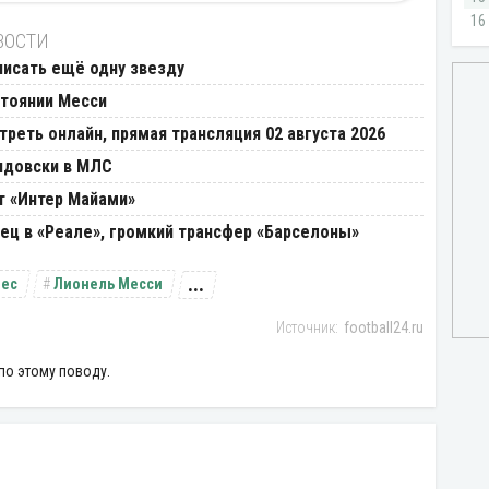
ВОСТИ
писать ещё одну звезду
стоянии Месси
реть онлайн, прямая трансляция 02 августа 2026
ндовски в МЛС
т «Интер Майами»
ец в «Реале», громкий трансфер «Барселоны»
...
лес
Лионель Месси
football24.ru
по этому поводу.