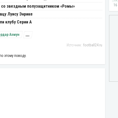
я со звездным полузащитником «Ромы»
вцу Луису Энрике
ли клубу Серии А
...
ердар Азмун
football24.ru
по этому поводу.