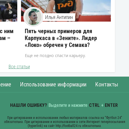
Илья Антипин
 с ним
Пять черных примеров для
ам –
Карпукаса в «Зените». Лидер
«Локо» обречен у Семака?
Еще не поздно спасти карьеру.
Все статьи
ение
Использование информации
Контакты