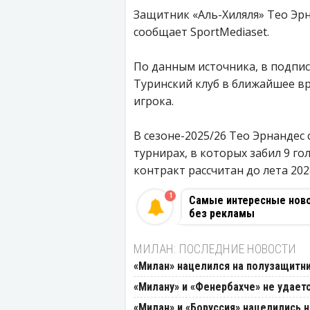
Защитник «Аль-Хиляля» Тео Эр
сообщает SportMediaset.
По данным источника, в подпи
Туринский клуб в ближайшее в
игрока.
В сезоне-2025/26 Тео Эрнандес 
турнирах, в которых забил 9 го
контракт рассчитан до лета 202
1
Самые интересные новос
без рекламы
МИЛАН: ПОСЛЕДНИЕ НОВОСТИ
«Милан» нацелился на полузащитн
«Милану» и «Фенербахче» не удаетс
«Милан» и «Боруссия» нацелились 