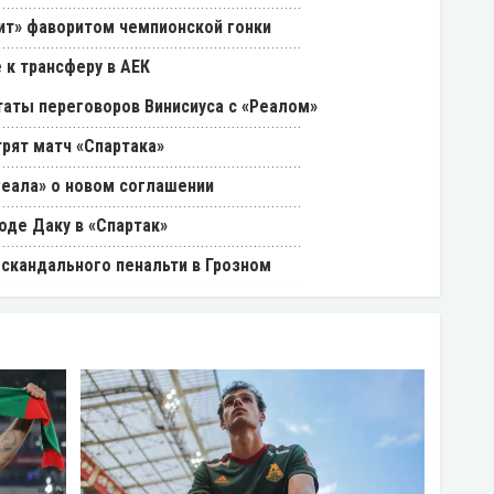
нит» фаворитом чемпионской гонки
 к трансферу в АЕК
таты переговоров Винисиуса с «Реалом»
трят матч «Спартака»
Реала» о новом соглашении
оде Даку в «Спартак»
 скандального пенальти в Грозном