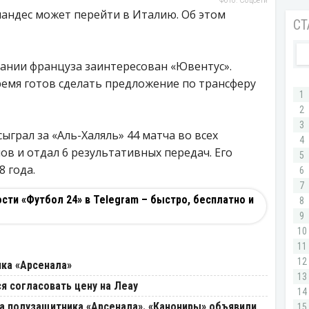
Фото: Соцсети
нандес может перейти в Италию. Об этом
сании француза заинтересован «Ювентус».
ремя готов сделать предложение по трансферу
сыграл за «Аль-Халяль» 44 матча во всех
лов и отдал 6 результативных передач. Его
8 года.
ти «Футбол 24» в Telegram – быстро, бесплатно и
ика «Арсенала»
я согласовать цену на Леау
на полузащитника «Арсенала». «Канониры» объявили