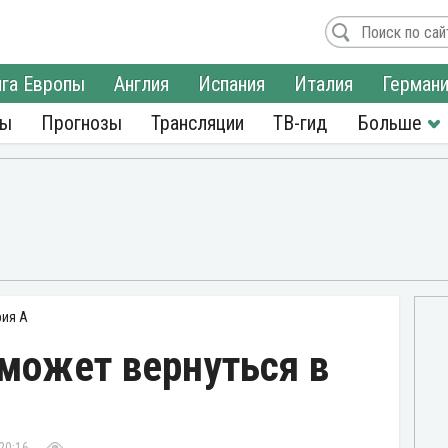
га Европы
Англия
Испания
Италия
Герман
ры
Прогнозы
Трансляции
ТВ-гид
рия А
может вернуться в